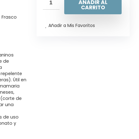
AÑADIR AL
CARRITO
, Frasco
Añadir a Mis Favoritos
caninos
e de
a
 repelente
as). Útil en
a mamaria
rneses,
 (corte de
rar una
s de uso
onato y