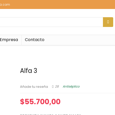
sa.com
Empresa
Contacto
Alfa 3
28
Antiséptico
Añade tu reseña
$
55.700,00