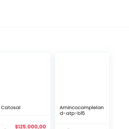
Catosal
Amincocomplelan
d-atp-b15
$
125.000,00