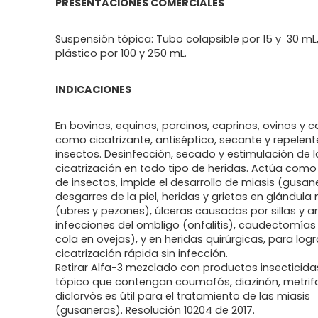
PRESENTACIONES COMERCIALES
Suspensión tópica: Tubo colapsible por 15 y 30 mL
plástico por 100 y 250 mL.
INDICACIONES
En bovinos, equinos, porcinos, caprinos, ovinos y 
como cicatrizante, antiséptico, secante y repelent
insectos. Desinfección, secado y estimulación de l
cicatrización en todo tipo de heridas. Actúa como
de insectos, impide el desarrollo de miasis (gusaner
desgarres de la piel, heridas y grietas en glándul
(ubres y pezones), úlceras causadas por sillas y a
infecciones del ombligo (onfalitis), caudectomías
cola en ovejas), y en heridas quirúrgicas, para log
cicatrización rápida sin infección.
Retirar Alfa-3 mezclado con productos insecticida
tópico que contengan coumafós, diazinón, metrif
diclorvós es útil para el tratamiento de las miasis
(gusaneras). Resolución 10204 de 2017.