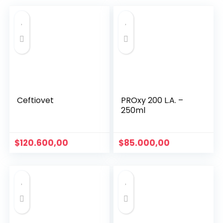
Ceftiovet
PROxy 200 L.A. –
250ml
$
120.600,00
$
85.000,00