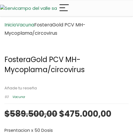
Inicio
Vacuna
FosteraGold PCV MH-
Mycoplama/circovirus
FosteraGold PCV MH-
Mycoplama/circovirus
Añade tu reseña
93
Vacuna
$
589.500,00
$
475.000,00
Prsentacion x 50 Dosis