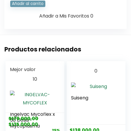
Añadir al carrito
Añadir a Mis Favoritos
0
Productos relacionados
Mejor valor
0
10
Suiseng
Ingelvac Mycoflex x
$
179.000,00
50 Dosis-
$
135.000,00
Mycoplasma
$
138.000,00
25%