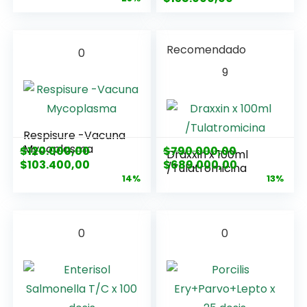
Recomendado
0
9
Respisure -Vacuna
Mycoplasma
$
120.000,00
$
790.000,00
Draxxin x 100ml
$
103.400,00
$
689.000,00
/Tulatromicina
14%
13%
0
0