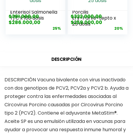
Enterisol Salmonella
Porcilis
$
381.000,00
$
322.000,00
T/C x 100 dosis
Ery+Parvo+Lepto x
$
286.000,00
$
259.000,00
25 dosis
25%
20%
DESCRIPCIÓN
DESCRIPCIÓN Vacuna bivalente con virus inactivado
con dos genotipos de PCV2, PCV2a y PCV2 b. Ayuda a
proteger contra las enfermedades asociadas al
Circovirus Porcino causadas por Circovirus Porcino
tipo 2 (PCV2). Contiene el adyuvante MetaStim®.
Aceite SP es una emulsión utilizada en vacunas para
ayudar a provocar una respuesta inmune humoral y