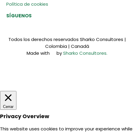
Política de cookies
SÍGUENOS
Todos los derechos reservados Sharko Consultores |
Colombia | Canadá
Made with
by
Sharko Consultores.
Usamos cookies en nuestro sitio web para brindarle la
experiencia más relevante recordando sus preferencias y
visitas repetidas. Al hacer clic en "Aceptar", acepta el uso
de TODAS las cookies.
Acepto
Rechazar
Cerrar
Privacy Overview
This website uses cookies to improve your experience while