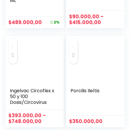
ML
$
90.000,00
–
$
489.000,00
$
415.000,00
2%
Ingelvac Circoflex x
Porcilis Ileítis
50 y 100
Dosis/Circovirus
$
393.000,00
–
$
748.000,00
$
350.000,00