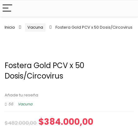
Inicio
Vacuna
Fostera Gold PCV x 50 Dosis/Circovirus
Fostera Gold PCV x 50
Dosis/Circovirus
Añade tu reseña
56
Vacuna
$
384.000,00
$
482.000,00