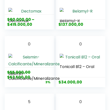
$
90.000,00
–
Dectomax
Belamyl-R
$
415.000,00
$
137.000,00
0
0
Tonicall B12 – Oral
$
55.000,00
Seismin-
$
53.500,00
Calcificante/Mineralizante
$
34.000,00
3%
5
0