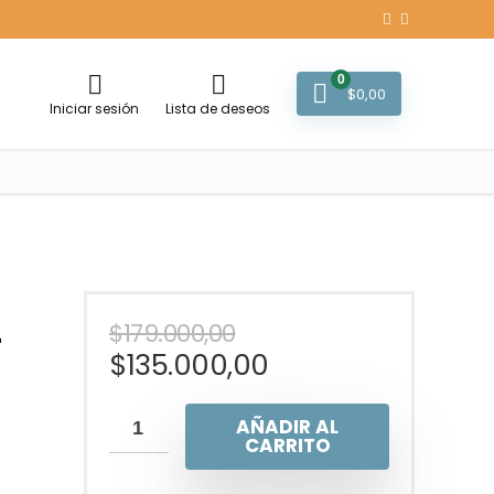
0
$
0,00
Iniciar sesión
Lista de deseos
$
179.000,00
-
$
135.000,00
AÑADIR AL
CARRITO