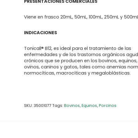
PRESENTACIONES COMERCIALES
Viene en frasco 20mL, 50mL, 100mL, 250mL y 500m
INDICACIONES
Tonicall® B12, es ideal para el tratamiento de las
enfermedades y de los trastornos orgánicos agu
crónicos que se producen en los bovinos, equinos,
ovinos, caninos y gatos, tales como anemias no
normocíticas, macrocíticas y megaloblásticas.
SKU:
35001077
Tags:
Bovinos
,
Equinos
,
Porcinos