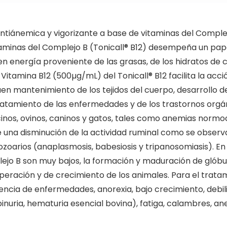
 antiánemica y vigorizante a base de vitaminas del Comple
itaminas del Complejo B (Tonicall® B12) desempeña un pa
en energía proveniente de las grasas, de los hidratos de c
Vitamina B12 (500µg/mL) del Tonicall® B12 facilita la acci
en mantenimiento de los tejidos del cuerpo, desarrollo de
l tratamiento de las enfermedades y de los trastornos org
cinos, ovinos, caninos y gatos, tales como anemias norm
una disminución de la actividad ruminal como se observa
arios (anaplasmosis, babesiosis y tripanosomiasis). En 
lejo B son muy bajos, la formación y maduración de glóbul
uperación y de crecimiento de los animales. Para el trata
encia de enfermedades, anorexia, bajo crecimiento, debi
inuria, hematuria esencial bovina), fatiga, calambres, ane