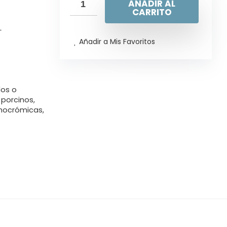
AÑADIR AL
CARRITO
L
Añadir a Mis Favoritos
dos o
 porcinos,
rmocrómicas,